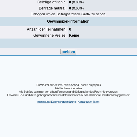
Beiträge off-topic:
0
(0.00%)
Beiträge neutral:
0
(0.00%)
Einloggen um die Beitragsstatistik-Grafik zu sehen.
Gewinnspiel-Information
Anzahl der Teilnahmen:
0
Gewonnene Preise:
Keine
Entwickler-Ecke.de rev.276b99aea638
based on
phpBB
Alle Rechte vorbehalten.
Alle Beiträge stammen von dritten Personen und dürfen geltendes Recht nicht verletzen.
Entwickler-Ecke und die zugehörigen Webseiten distanzieren sich ausdrücklich von Fremdinhalten jeglicher Art!
Impressum
|
Datenschutzerklärung
|
Kontakt zum Team