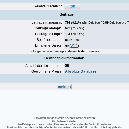
Private Nachricht:
Beiträge
Beiträge insgesamt:
792
(
0.11%
aller Beiträge /
0.09
Beiträge pro 
Beiträge on-topic:
570
(71.97%)
Beiträge off-topic:
161
(20.33%)
Beiträge neutral:
61
(7.70%)
Erhaltene Danke:
(
Wo?
)
49
Einloggen um die Beitragsstatistik-Grafik zu sehen.
Gewinnspiel-Information
Anzahl der Teilnahmen:
86
Gewonnene Preise:
Absolute Database
Entwickler-Ecke.de rev.276b99aea638
based on
phpBB
Alle Rechte vorbehalten.
Alle Beiträge stammen von dritten Personen und dürfen geltendes Recht nicht verletzen.
Entwickler-Ecke und die zugehörigen Webseiten distanzieren sich ausdrücklich von Fremdinhalten jeglicher Art!