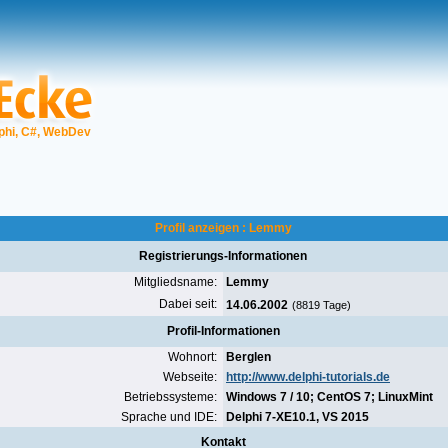
phi, C#, WebDev
Profil anzeigen : Lemmy
Registrierungs-Informationen
Mitgliedsname:
Lemmy
Dabei seit:
14.06.2002
(8819 Tage)
Profil-Informationen
Wohnort:
Berglen
Webseite:
http://www.delphi-tutorials.de
Betriebssysteme:
Windows 7 / 10; CentOS 7; LinuxMint
Sprache und IDE:
Delphi 7-XE10.1, VS 2015
Kontakt