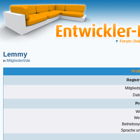
▼
Forum: Del
Lemmy
Mitgliederliste
in
Prof
Registr
Mitglie
Dabe
Pr
Wo
Web
Betriebss
Sprache u