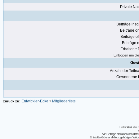
Private Nac
Beiträge ins
Beiträge on
Beiträge of
Beiträge n
Erhaltene
Einloggen um die 
Gewi
Anzahl der Teil
Gewonnene P
Entwickler-Ecke
Mitgliederliste
zurück zu:
»
Entwickler-Ecke
Alle Beiträge stammen von dritt
Entwickler-Ecke und die zugehörigen Webseit