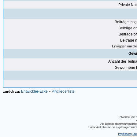
Private Nac
Beiträge ins
Beiträge on
Beiträge of
Beiträge n
Einloggen um die 
Gewi
Anzahl der Teil
Gewonnene P
Entwickler-Ecke
Mitgliederliste
zurück zu:
»
Entwickler-Ecke
Alle Beiträge stammen von dritt
Entwickler-Ecke und die zugehörigen Webseit
Impressum
|
Dat