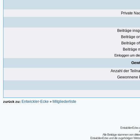
Private Nac
Beiträge ins
Beiträge on
Beiträge of
Beiträge n
Einloggen um die 
Gewi
Anzahl der Teil
Gewonnene P
Entwickler-Ecke
Mitgliederliste
zurück zu:
»
Entwickler-Ecke
Alle Beiträge stammen von dritt
Entwickler-Ecke und die zugehörigen Webseit