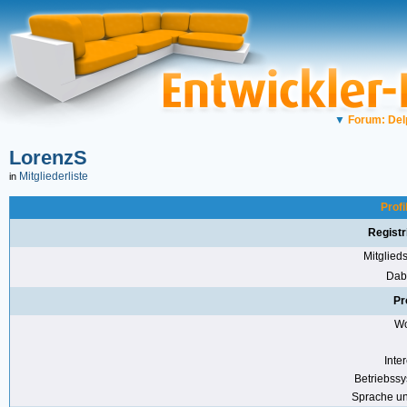
▼
Forum: Del
LorenzS
Mitgliederliste
in
Profi
Registr
Mitglie
Dabe
Pr
Wo
Inte
Betriebss
Sprache u