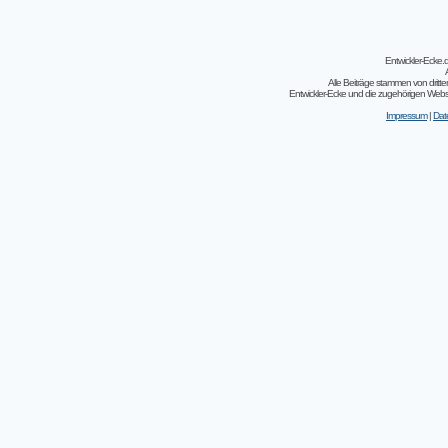
Entwickler-Ecke
Alle Beiträge stammen von dritt
Entwickler-Ecke und die zugehörigen Webseit
Impressum
|
Dat