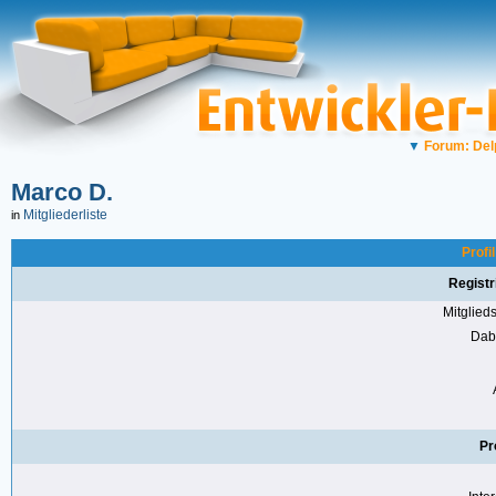
▼
Forum: Del
Marco D.
Mitgliederliste
in
Profi
Registr
Mitglie
Dabe
Pr