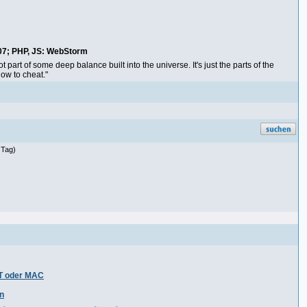
07
; PHP, JS: WebStorm
not part of some deep balance built into the universe. It's just the parts of the
ow to cheat."
 Tag)
ET oder MAC
n