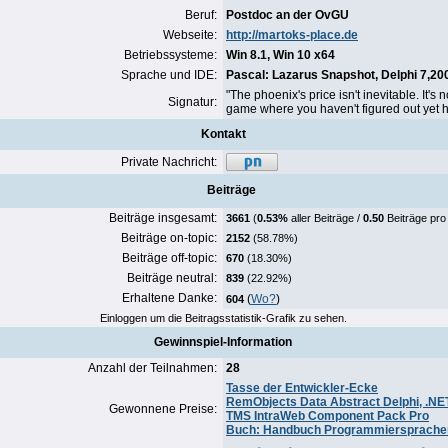
Beruf:
Postdoc an der OvGU
Webseite:
http://martoks-place.de
Betriebssysteme:
Win 8.1, Win 10 x64
Sprache und IDE:
Pascal:
Lazarus Snapshot
, Delphi 7,
20
"The phoenix's price isn't inevitable. It's 
Signatur:
game where you haven't figured out yet h
Kontakt
Private Nachricht:
Beiträge
Beiträge insgesamt:
3661
(
0.53%
aller Beiträge /
0.50
Beiträge pro
Beiträge on-topic:
2152
(58.78%)
Beiträge off-topic:
670
(18.30%)
Beiträge neutral:
839
(22.92%)
Erhaltene Danke:
(
Wo?
)
604
Einloggen um die Beitragsstatistik-Grafik zu sehen.
Gewinnspiel-Information
Anzahl der Teilnahmen:
28
Tasse der Entwickler-Ecke
RemObjects Data Abstract Delphi, .N
Gewonnene Preise:
TMS IntraWeb Component Pack Pro
Buch: Handbuch Programmiersprache