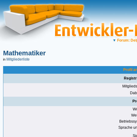
▼
Forum: Del
Mathematiker
Mitgliederliste
in
Profil 
Registr
Mitglie
Dabe
Pr
Wo
Web
Betriebss
Sprache u
Si