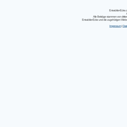
Entwickler-Ecke
Alle Beiträge stammen von dritt
Entwickler-Ecke und die zugehörigen Webseit
Impressum
|
Dat