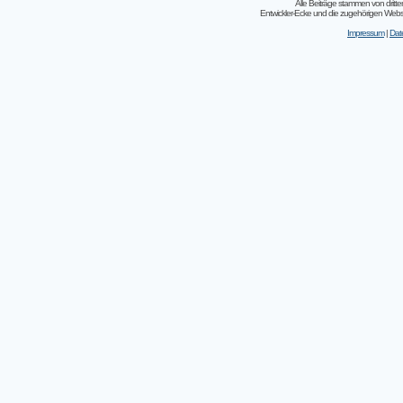
Alle Beiträge stammen von dritt
Entwickler-Ecke und die zugehörigen Webseit
Impressum
|
Dat