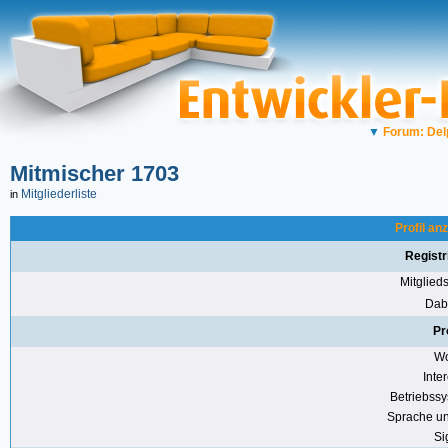
▼
Forum: Del
Mitmischer 1703
Mitgliederliste
in
Profil an
Registr
Mitglie
Dabe
Pr
Wo
Inte
Betriebss
Sprache u
Si