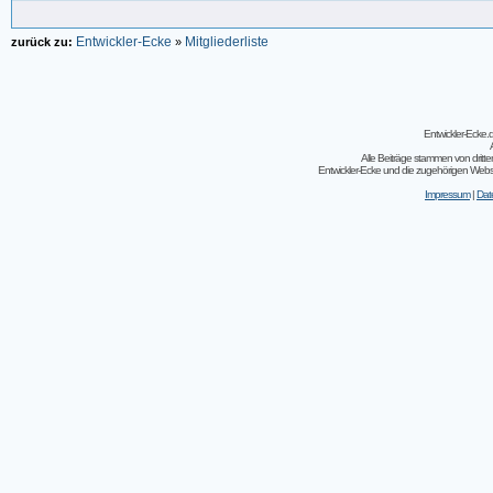
Entwickler-Ecke
Mitgliederliste
zurück zu:
»
Entwickler-Ecke
Alle Beiträge stammen von dritt
Entwickler-Ecke und die zugehörigen Webseit
Impressum
|
Dat