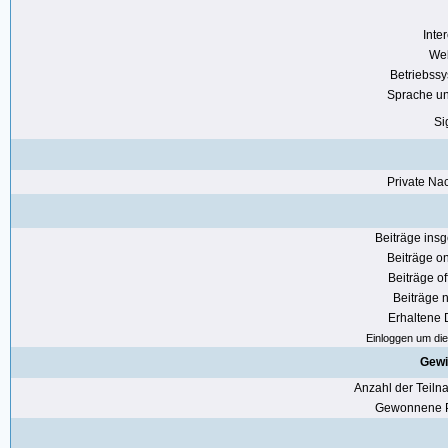
Inte
Web
Betriebss
Sprache u
Si
Private Nac
Beiträge ins
Beiträge on
Beiträge of
Beiträge n
Erhaltene
Einloggen um die 
Gewi
Anzahl der Teil
Gewonnene P