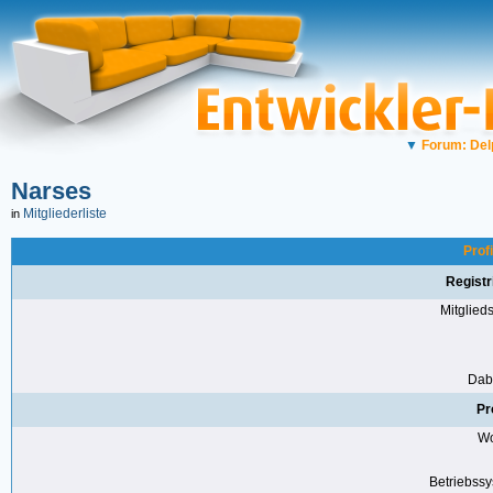
▼
Forum: Del
Narses
Mitgliederliste
in
Prof
Registr
Mitglie
Dabe
Pr
Wo
Betriebss