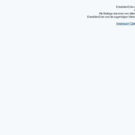
Entwickler-Ecke
Alle Beiträge stammen von dritt
Entwickler-Ecke und die zugehörigen Webseit
Impressum
|
Dat