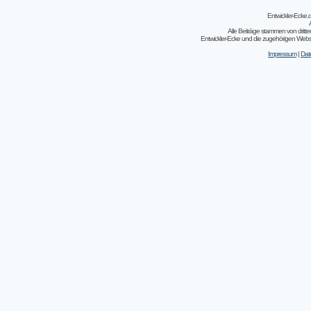
Entwickler-Ecke
Alle Beiträge stammen von dritt
Entwickler-Ecke und die zugehörigen Webseit
Impressum
|
Dat