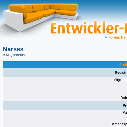
▼
Forum: Del
Narses
Mitgliederliste
in
Prof
Registr
Mitglie
Dabe
Pr
Wo
Betriebss