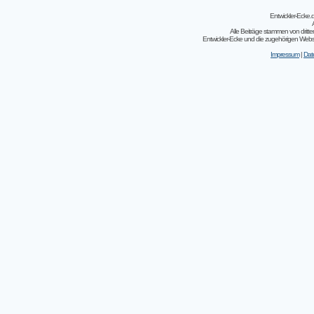
Entwickler-Ecke
Alle Beiträge stammen von dritt
Entwickler-Ecke und die zugehörigen Webseit
Impressum
|
Dat