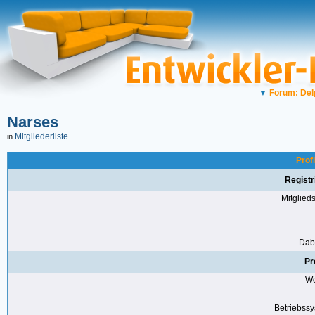
▼
Forum: Del
Narses
Mitgliederliste
in
Prof
Registr
Mitglie
Dabe
Pr
Wo
Betriebss