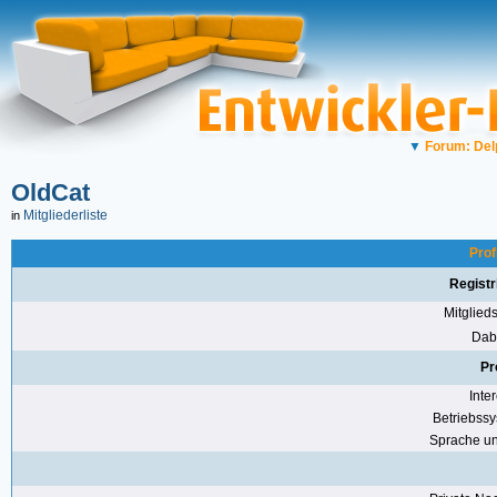
▼
Forum: Del
OldCat
Mitgliederliste
in
Prof
Registr
Mitglie
Dabe
Pr
Inte
Betriebss
Sprache u