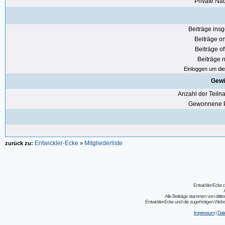
Private Nac
Beiträge ins
Beiträge on
Beiträge of
Beiträge n
Einloggen um die 
Gewi
Anzahl der Teil
Gewonnene P
Entwickler-Ecke
Mitgliederliste
zurück zu:
»
Entwickler-Ecke
Alle Beiträge stammen von dritt
Entwickler-Ecke und die zugehörigen Webseit
Impressum
|
Dat