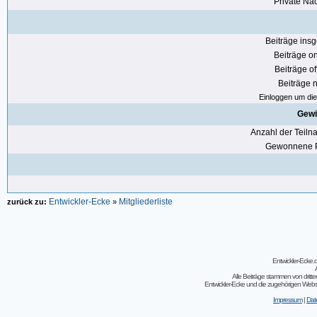
Private Nac
Beiträge ins
Beiträge on
Beiträge of
Beiträge n
Einloggen um die 
Gewi
Anzahl der Teil
Gewonnene P
Entwickler-Ecke
Mitgliederliste
zurück zu:
»
Entwickler-Ecke
Alle Beiträge stammen von dritt
Entwickler-Ecke und die zugehörigen Webseit
Impressum
|
Dat