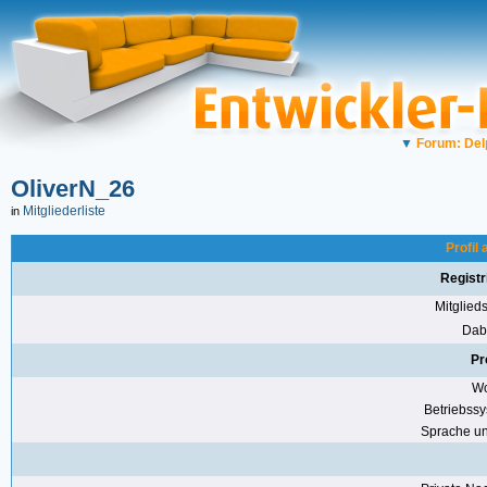
▼
Forum: Del
OliverN_26
Mitgliederliste
in
Profil
Registr
Mitglie
Dabe
Pr
Wo
Betriebss
Sprache u