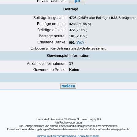
Private Nachricht:
Beiträge
Beiträge insgesamt:
4708
(
0.68%
aller Beiträge /
0.66
Beiträge pro
Beiträge on-topic:
4235
(89.95%)
Beiträge off-topic:
372
(7.90%)
Beiträge neutral:
101
(2.15%)
Erhaltene Danke:
(
Wo?
)
991
Einloggen um die Beitragsstatistik-Grafik zu sehen.
Gewinnspiel-Information
Anzahl der Teilnahmen:
17
Gewonnene Preise:
Keine
Entwickler-Ecke.de rev.276b99aea638
based on
phpBB
Alle Rechte vorbehalten.
Alle Beiträge stammen von dritten Personen und dürfen geltendes Recht nicht verletzen.
Entwickler-Ecke und die zugehörigen Webseiten distanzieren sich ausdrücklich von Fremdinhalten jeglicher Art!
Impressum
|
Datenschutzerklärung
|
Kontakt zum Team