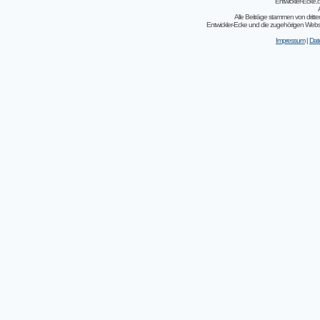
Entwickler-Ecke
Alle Beiträge stammen von dritt
Entwickler-Ecke und die zugehörigen Webseit
Impressum
|
Dat