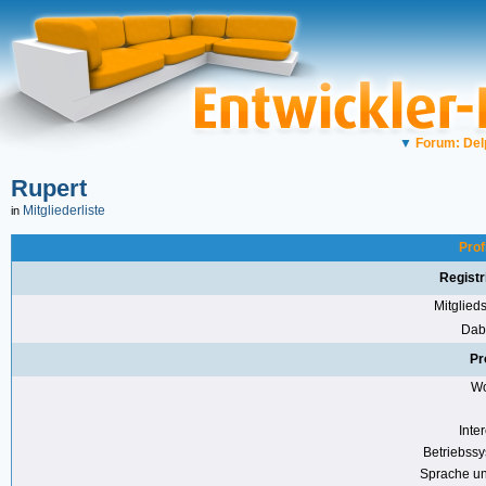
▼
Forum: Del
Rupert
Mitgliederliste
in
Prof
Registr
Mitglie
Dabe
Pr
Wo
Inte
Betriebss
Sprache u