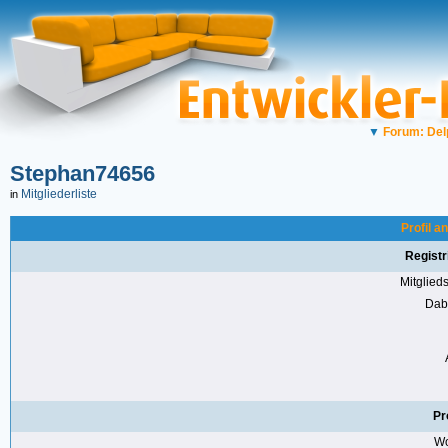
▼
Forum: Del
Stephan74656
Mitgliederliste
in
Profil a
Registr
Mitglie
Dabe
Pr
Wo