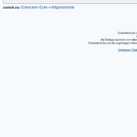
Entwickler-Ecke
Mitgliederliste
zurück zu:
»
Entwickler-Ecke
Alle Beiträge stammen von dritt
Entwickler-Ecke und die zugehörigen Webseit
Impressum
|
Dat