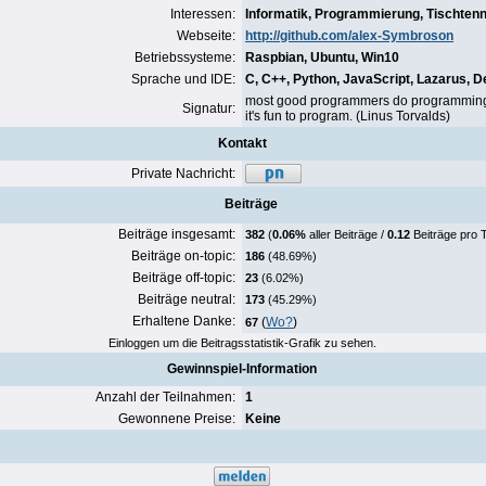
Interessen:
Informatik, Programmierung, Tischtenn
Webseite:
http://github.com/alex-Symbroson
Betriebssysteme:
Raspbian, Ubuntu, Win10
Sprache und IDE:
C, C++, Python, JavaScript, Lazarus, D
most good programmers do programming no
Signatur:
it's fun to program. (Linus Torvalds)
Kontakt
Private Nachricht:
Beiträge
Beiträge insgesamt:
382
(
0.06%
aller Beiträge /
0.12
Beiträge pro 
Beiträge on-topic:
186
(48.69%)
Beiträge off-topic:
23
(6.02%)
Beiträge neutral:
173
(45.29%)
Erhaltene Danke:
(
Wo?
)
67
Einloggen um die Beitragsstatistik-Grafik zu sehen.
Gewinnspiel-Information
Anzahl der Teilnahmen:
1
Gewonnene Preise:
Keine