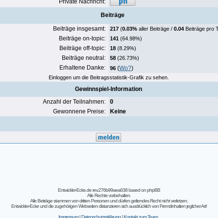
Private Nachricht:
Beiträge
Beiträge insgesamt:
217
(
0.03%
aller Beiträge /
0.04
Beiträge pro 
Beiträge on-topic:
141
(64.98%)
Beiträge off-topic:
18
(8.29%)
Beiträge neutral:
58
(26.73%)
Erhaltene Danke:
(
Wo?
)
96
Einloggen um die Beitragsstatistik-Grafik zu sehen.
Gewinnspiel-Information
Anzahl der Teilnahmen:
0
Gewonnene Preise:
Keine
Entwickler-Ecke.de rev.276b99aea638
based on
phpBB
Alle Rechte vorbehalten.
Alle Beiträge stammen von dritten Personen und dürfen geltendes Recht nicht verletzen.
Entwickler-Ecke und die zugehörigen Webseiten distanzieren sich ausdrücklich von Fremdinhalten jeglicher Art!
Impressum
|
Datenschutzerklärung
|
Kontakt zum Team