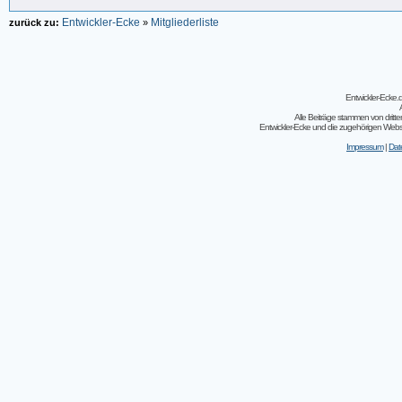
Entwickler-Ecke
Mitgliederliste
zurück zu:
»
Entwickler-Ecke
Alle Beiträge stammen von dritt
Entwickler-Ecke und die zugehörigen Webseit
Impressum
|
Dat