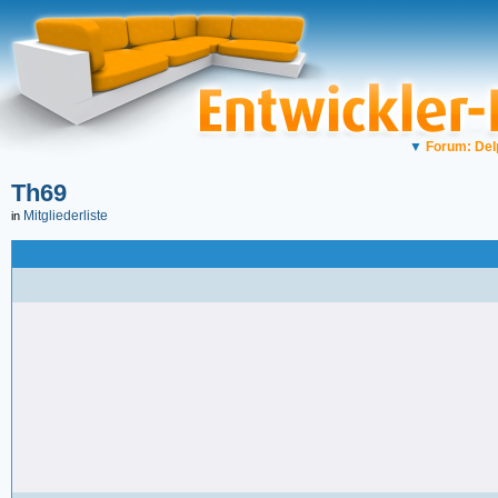
▼
Forum: Del
Th69
Mitgliederliste
in