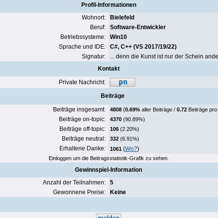
Profil-Informationen
Wohnort:
Bielefeld
Beruf:
Software-Entwickler
Betriebssysteme:
Win10
Sprache und IDE:
C#, C++ (VS 2017/19/22)
Signatur:
... denn die Kunst ist nur der Schein ande
Kontakt
Private Nachricht:
Beiträge
Beiträge insgesamt:
4808
(
0.69%
aller Beiträge /
0.72
Beiträge pro
Beiträge on-topic:
4370
(90.89%)
Beiträge off-topic:
106
(2.20%)
Beiträge neutral:
332
(6.91%)
Erhaltene Danke:
(
Wo?
)
1061
Einloggen um die Beitragsstatistik-Grafik zu sehen.
Gewinnspiel-Information
Anzahl der Teilnahmen:
5
Gewonnene Preise:
Keine