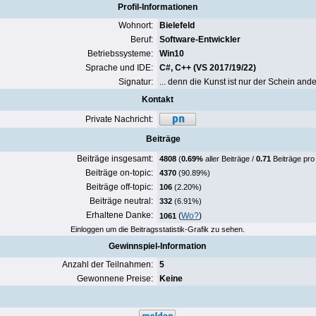
Profil-Informationen
Wohnort:
Bielefeld
Beruf:
Software-Entwickler
Betriebssysteme:
Win10
Sprache und IDE:
C#, C++ (VS 2017/19/22)
Signatur:
... denn die Kunst ist nur der Schein ande
Kontakt
Private Nachricht:
Beiträge
Beiträge insgesamt:
4808
(
0.69%
aller Beiträge /
0.71
Beiträge pro
Beiträge on-topic:
4370
(90.89%)
Beiträge off-topic:
106
(2.20%)
Beiträge neutral:
332
(6.91%)
Erhaltene Danke:
(
Wo?
)
1061
Einloggen um die Beitragsstatistik-Grafik zu sehen.
Gewinnspiel-Information
Anzahl der Teilnahmen:
5
Gewonnene Preise:
Keine