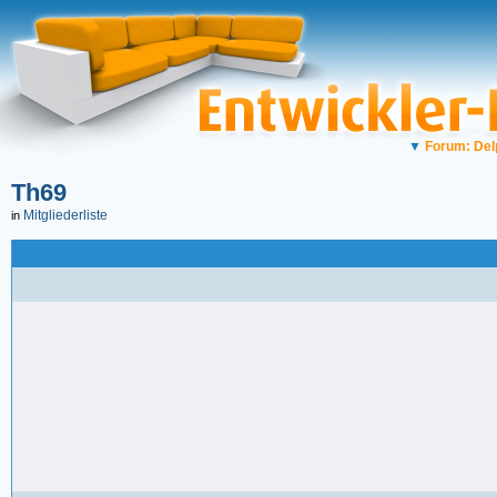
▼
Forum: Del
Th69
Mitgliederliste
in