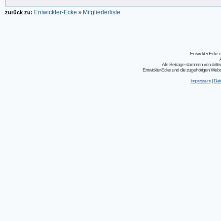
Entwickler-Ecke
Mitgliederliste
zurück zu:
»
Entwickler-Ecke
Alle Beiträge stammen von dritt
Entwickler-Ecke und die zugehörigen Webseit
Impressum
|
Dat