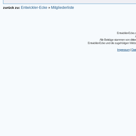
Entwickler-Ecke
Mitgliederliste
zurück zu:
»
Entwickler-Ecke
Alle Beiträge stammen von dritt
Entwickler-Ecke und die zugehörigen Webseit
Impressum
|
Dat