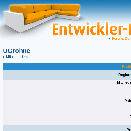
▼
Forum: Del
UGrohne
Mitgliederliste
in
Profi
Registr
Mitglie
Dabe
Pr