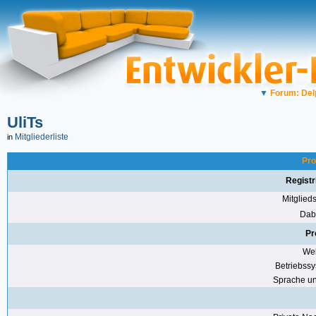
▼
Forum: Del
UliTs
Mitgliederliste
in
Pro
Registr
Mitglie
Dabe
Pr
Web
Betriebss
Sprache u