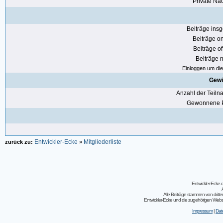
Private Nac
Beiträge ins
Beiträge on
Beiträge of
Beiträge n
Einloggen um die 
Gewi
Anzahl der Teil
Gewonnene P
Entwickler-Ecke
Mitgliederliste
zurück zu:
»
Entwickler-Ecke
Alle Beiträge stammen von dritt
Entwickler-Ecke und die zugehörigen Webseit
Impressum
|
Dat