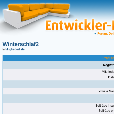
▼
Forum: Del
Winterschlaf2
Mitgliederliste
in
Profil a
Registr
Mitglie
Dabe
Private Nac
Beiträge ins
Beiträge on