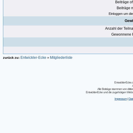
Beiträge of
Beiträge n
Einloggen um die 
Gewi
Anzahl der Teil
Gewonnene P
Entwickler-Ecke
Mitgliederliste
zurück zu:
»
Entwickler-Ecke
Alle Beiträge stammen von dritt
Entwickler-Ecke und die zugehörigen Webseit
Impressum
|
Dat