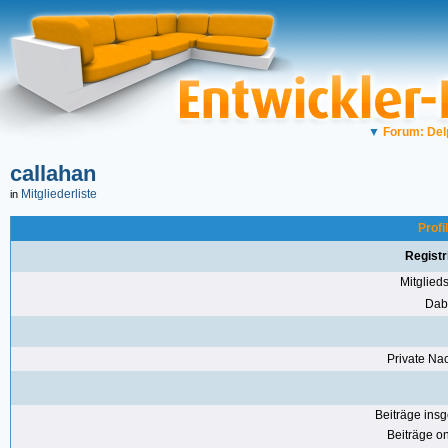
▼
Forum: Del
callahan
Mitgliederliste
in
Profi
Registr
Mitglie
Dabe
Private Nac
Beiträge ins
Beiträge on