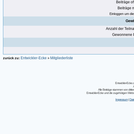
Beiträge of
Beiträge n
Einloggen um die 
Gewi
Anzahl der Teil
Gewonnene P
Entwickler-Ecke
Mitgliederliste
zurück zu:
»
Entwickler-Ecke
Alle Beiträge stammen von dritt
Entwickler-Ecke und die zugehörigen Webseit
Impressum
|
Dat