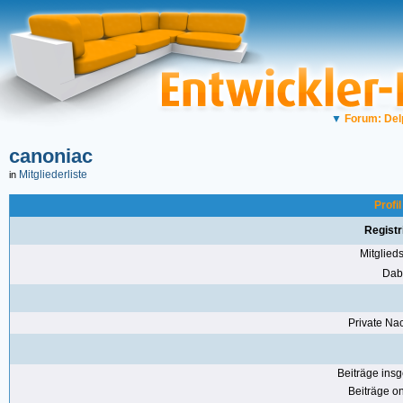
▼
Forum: Del
canoniac
Mitgliederliste
in
Profi
Registr
Mitglie
Dabe
Private Nac
Beiträge ins
Beiträge on