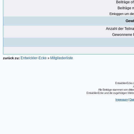
Beiträge of
Beiträge n
Einloggen um die 
Gewi
Anzahl der Teil
Gewonnene P
Entwickler-Ecke
Mitgliederliste
zurück zu:
»
Entwickler-Ecke
Alle Beiträge stammen von dritt
Entwickler-Ecke und die zugehörigen Webseit
Impressum
|
Dat