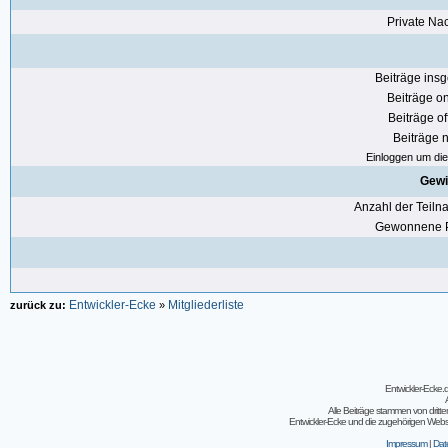
Private Nac
Beiträge ins
Beiträge on
Beiträge of
Beiträge n
Einloggen um die 
Gewi
Anzahl der Teil
Gewonnene P
Entwickler-Ecke
Mitgliederliste
zurück zu:
»
Entwickler-Ecke
Alle Beiträge stammen von dritt
Entwickler-Ecke und die zugehörigen Webseit
Impressum
|
Dat