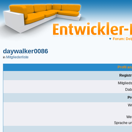
▼
Forum: Del
daywalker0086
Mitgliederliste
in
Profil a
Registr
Mitglie
Dabe
Pr
Wo
Web
Sprache u