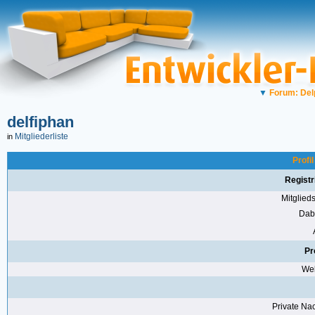
▼
Forum: Del
delfiphan
Mitgliederliste
in
Profi
Registr
Mitglie
Dabe
Pr
Web
Private Nac