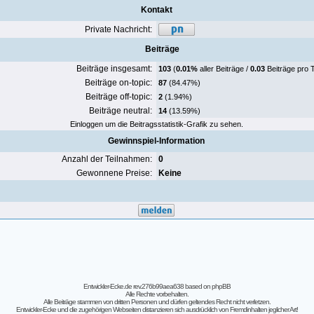
Kontakt
Private Nachricht:
Beiträge
Beiträge insgesamt:
103
(
0.01%
aller Beiträge /
0.03
Beiträge pro 
Beiträge on-topic:
87
(84.47%)
Beiträge off-topic:
2
(1.94%)
Beiträge neutral:
14
(13.59%)
Einloggen um die Beitragsstatistik-Grafik zu sehen.
Gewinnspiel-Information
Anzahl der Teilnahmen:
0
Gewonnene Preise:
Keine
Entwickler-Ecke.de rev.276b99aea638
based on
phpBB
Alle Rechte vorbehalten.
Alle Beiträge stammen von dritten Personen und dürfen geltendes Recht nicht verletzen.
Entwickler-Ecke und die zugehörigen Webseiten distanzieren sich ausdrücklich von Fremdinhalten jeglicher Art!