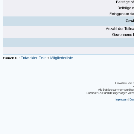
Beiträge of
Beiträge n
Einloggen um die 
Gewi
Anzahl der Teil
Gewonnene P
Entwickler-Ecke
Mitgliederliste
zurück zu:
»
Entwickler-Ecke
Alle Beiträge stammen von dritt
Entwickler-Ecke und die zugehörigen Webseit
Impressum
|
Dat