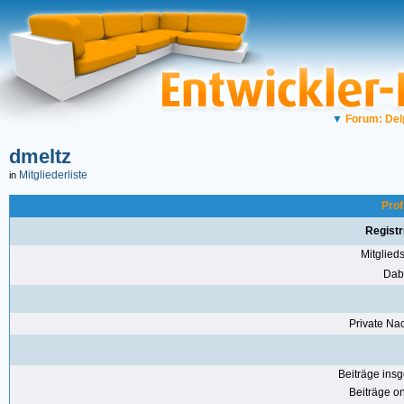
▼
Forum: Del
dmeltz
Mitgliederliste
in
Prof
Registr
Mitglie
Dabe
Private Nac
Beiträge ins
Beiträge on