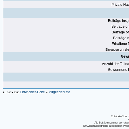
Private Nac
Beiträge ins
Beiträge on
Beiträge of
Beiträge n
Erhaltene
Einloggen um die 
Gewi
Anzahl der Teil
Gewonnene P
Entwickler-Ecke
Mitgliederliste
zurück zu:
»
Entwickler-Ecke
Alle Beiträge stammen von dritt
Entwickler-Ecke und die zugehörigen Webseit