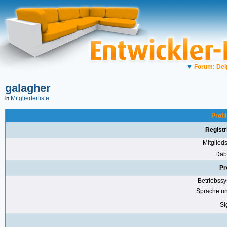
▼
Forum: Del
galagher
Mitgliederliste
in
Profi
Registr
Mitglie
Dabe
Pr
Betriebss
Sprache u
Si