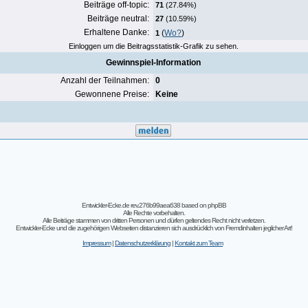
Beiträge off-topic:
71
(27.84%)
Beiträge neutral:
27
(10.59%)
Erhaltene Danke:
(
Wo?
)
1
Einloggen um die Beitragsstatistik-Grafik zu sehen.
Gewinnspiel-Information
Anzahl der Teilnahmen:
0
Gewonnene Preise:
Keine
Entwickler-Ecke.de rev.276b99aea638
based on
phpBB
Alle Rechte vorbehalten.
Alle Beiträge stammen von dritten Personen und dürfen geltendes Recht nicht verletzen.
Entwickler-Ecke und die zugehörigen Webseiten distanzieren sich ausdrücklich von Fremdinhalten jeglicher Art!
Impressum
|
Datenschutzerklärung
|
Kontakt zum Team