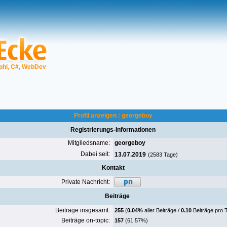
phi, C#, WebDev
Profil anzeigen : georgeboy
Registrierungs-Informationen
Mitgliedsname:
georgeboy
Dabei seit:
13.07.2019
(2583 Tage)
Kontakt
Private Nachricht:
Beiträge
Beiträge insgesamt:
255
(
0.04%
aller Beiträge /
0.10
Beiträge pro 
Beiträge on-topic:
157
(61.57%)