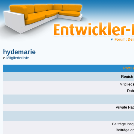
▼
Forum: Del
hydemarie
Mitgliederliste
in
Profil
Registr
Mitglie
Dabe
Private Nac
Beiträge ins
Beiträge on