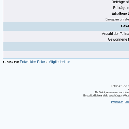
Beiträge of
Beiträge n
Erhaltene
Einloggen um die 
Gewi
Anzahl der Teil
Gewonnene P
Entwickler-Ecke
Mitgliederliste
zurück zu:
»
Entwickler-Ecke
Alle Beiträge stammen von dritt
Entwickler-Ecke und die zugehörigen Webseit
Impressum
|
Dat