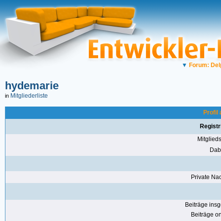
▼
Forum: Del
hydemarie
Mitgliederliste
in
Profil
Registr
Mitglie
Dabe
Private Nac
Beiträge ins
Beiträge on