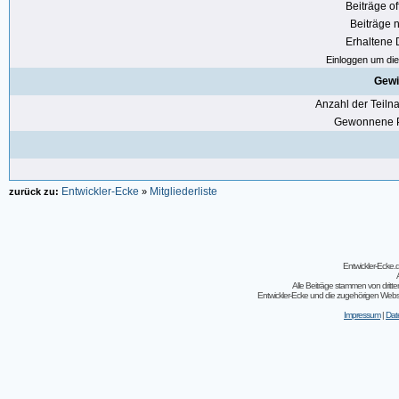
Beiträge of
Beiträge n
Erhaltene
Einloggen um die 
Gewi
Anzahl der Teil
Gewonnene P
Entwickler-Ecke
Mitgliederliste
zurück zu:
»
Entwickler-Ecke
Alle Beiträge stammen von dritt
Entwickler-Ecke und die zugehörigen Webseit
Impressum
|
Dat