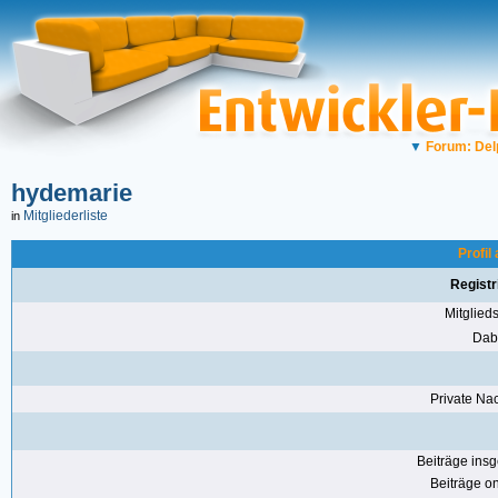
▼
Forum: Del
hydemarie
Mitgliederliste
in
Profil
Registr
Mitglie
Dabe
Private Nac
Beiträge ins
Beiträge on