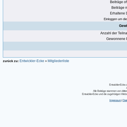
Beiträge of
Beiträge n
Erhaltene
Einloggen um die 
Gewi
Anzahl der Teil
Gewonnene P
Entwickler-Ecke
Mitgliederliste
zurück zu:
»
Entwickler-Ecke
Alle Beiträge stammen von dritt
Entwickler-Ecke und die zugehörigen Webseit
Impressum
|
Dat