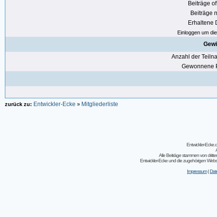
Beiträge of
Beiträge n
Erhaltene
Einloggen um die 
Gewi
Anzahl der Teil
Gewonnene P
Entwickler-Ecke
Mitgliederliste
zurück zu:
»
Entwickler-Ecke
Alle Beiträge stammen von dritt
Entwickler-Ecke und die zugehörigen Webseit
Impressum
|
Dat