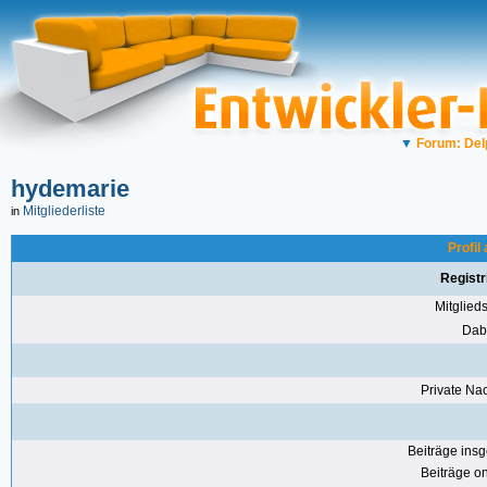
▼
Forum: Del
hydemarie
Mitgliederliste
in
Profil
Registr
Mitglie
Dabe
Private Nac
Beiträge ins
Beiträge on