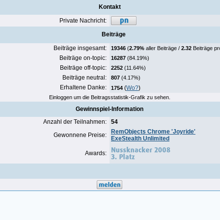
Kontakt
Private Nachricht:
Beiträge
Beiträge insgesamt:
19346
(
2.79%
aller Beiträge /
2.32
Beiträge pr
Beiträge on-topic:
16287
(84.19%)
Beiträge off-topic:
2252
(11.64%)
Beiträge neutral:
807
(4.17%)
Erhaltene Danke:
(
Wo?
)
1754
Einloggen um die Beitragsstatistik-Grafik zu sehen.
Gewinnspiel-Information
Anzahl der Teilnahmen:
54
RemObjects Chrome 'Joyride'
Gewonnene Preise:
ExeStealth Unlimited
Awards: