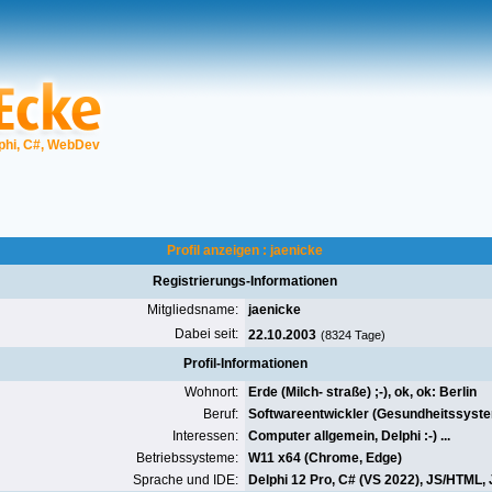
phi, C#, WebDev
Profil anzeigen : jaenicke
Registrierungs-Informationen
Mitgliedsname:
jaenicke
Dabei seit:
22.10.2003
(8324 Tage)
Profil-Informationen
Wohnort:
Erde (Milch- straße) ;-), ok, ok: Berlin
Beruf:
Softwareentwickler (Gesundheitssyst
Interessen:
Computer allgemein, Delphi :-) ...
Betriebssysteme:
W11 x64
(
Chrome
, Edge)
Sprache und IDE:
Delphi 12 Pro
, C# (VS 2022), JS/HTML,