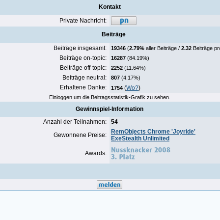
Kontakt
Private Nachricht:
Beiträge
Beiträge insgesamt:
19346
(
2.79%
aller Beiträge /
2.32
Beiträge pr
Beiträge on-topic:
16287
(84.19%)
Beiträge off-topic:
2252
(11.64%)
Beiträge neutral:
807
(4.17%)
Erhaltene Danke:
(
Wo?
)
1754
Einloggen um die Beitragsstatistik-Grafik zu sehen.
Gewinnspiel-Information
Anzahl der Teilnahmen:
54
RemObjects Chrome 'Joyride'
Gewonnene Preise:
ExeStealth Unlimited
Awards: