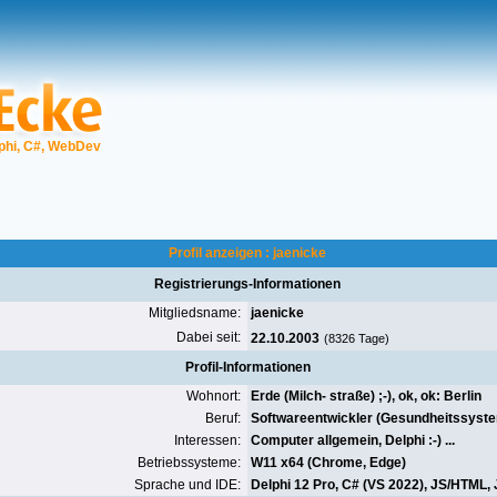
phi, C#, WebDev
Profil anzeigen : jaenicke
Registrierungs-Informationen
Mitgliedsname:
jaenicke
Dabei seit:
22.10.2003
(8326 Tage)
Profil-Informationen
Wohnort:
Erde (Milch- straße) ;-), ok, ok: Berlin
Beruf:
Softwareentwickler (Gesundheitssyst
Interessen:
Computer allgemein, Delphi :-) ...
Betriebssysteme:
W11 x64
(
Chrome
, Edge)
Sprache und IDE:
Delphi 12 Pro
, C# (VS 2022), JS/HTML,