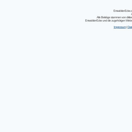
Entwickler-Ecke
Alle Beiträge stammen von dritt
Entwickler-Ecke und die zugehörigen Webseit
Impressum
|
Dat