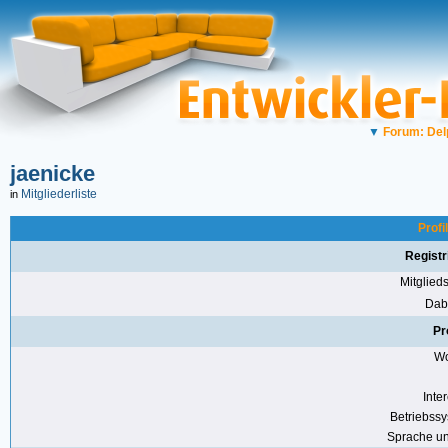
▼
Forum: Del
jaenicke
Mitgliederliste
in
Profi
Registr
Mitglie
Dabe
Pr
Wo
Inte
Betriebss
Sprache u