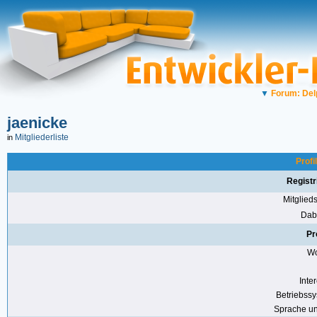
▼
Forum: Del
jaenicke
Mitgliederliste
in
Profi
Registr
Mitglie
Dabe
Pr
Wo
Inte
Betriebss
Sprache u