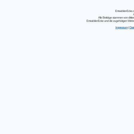
Entwickler-Ecke
Alle Beiträge stammen von dritt
Entwickler-Ecke und die zugehörigen Webseit
Impressum
|
Dat