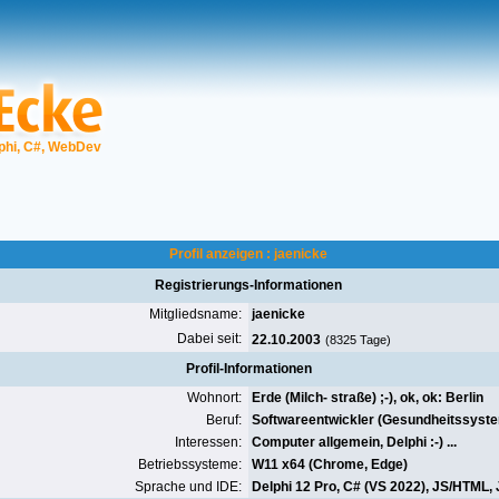
phi, C#, WebDev
Profil anzeigen : jaenicke
Registrierungs-Informationen
Mitgliedsname:
jaenicke
Dabei seit:
22.10.2003
(8325 Tage)
Profil-Informationen
Wohnort:
Erde (Milch- straße) ;-), ok, ok: Berlin
Beruf:
Softwareentwickler (Gesundheitssyst
Interessen:
Computer allgemein, Delphi :-) ...
Betriebssysteme:
W11 x64
(
Chrome
, Edge)
Sprache und IDE:
Delphi 12 Pro
, C# (VS 2022), JS/HTML,