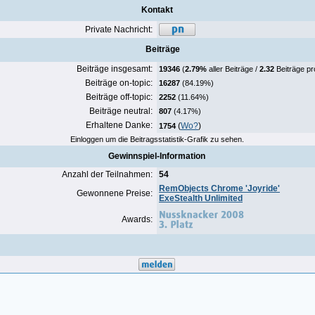
Kontakt
Private Nachricht:
Beiträge
Beiträge insgesamt:
19346
(
2.79%
aller Beiträge /
2.32
Beiträge pr
Beiträge on-topic:
16287
(84.19%)
Beiträge off-topic:
2252
(11.64%)
Beiträge neutral:
807
(4.17%)
Erhaltene Danke:
(
Wo?
)
1754
Einloggen um die Beitragsstatistik-Grafik zu sehen.
Gewinnspiel-Information
Anzahl der Teilnahmen:
54
RemObjects Chrome 'Joyride'
Gewonnene Preise:
ExeStealth Unlimited
Awards: