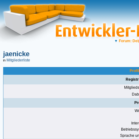
▼
Forum: Del
jaenicke
Mitgliederliste
in
Profi
Registr
Mitglie
Dabe
Pr
Wo
Inte
Betriebss
Sprache u