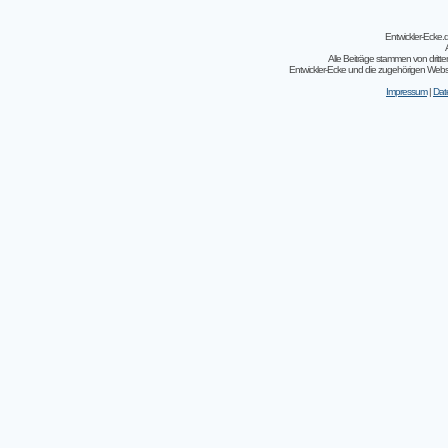
Entwickler-Ecke
Alle Beiträge stammen von dritt
Entwickler-Ecke und die zugehörigen Webseit
Impressum
|
Dat