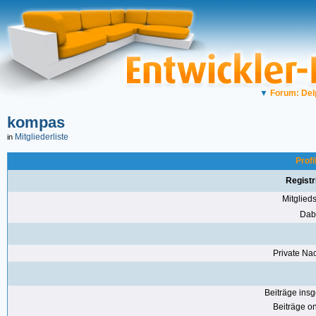
▼
Forum: Del
kompas
Mitgliederliste
in
Prof
Registr
Mitglie
Dabe
Private Nac
Beiträge ins
Beiträge on