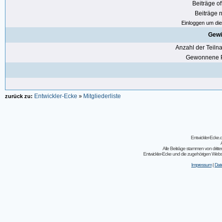
Beiträge of
Beiträge n
Einloggen um die 
Gewi
Anzahl der Teil
Gewonnene P
Entwickler-Ecke
Mitgliederliste
zurück zu:
»
Entwickler-Ecke
Alle Beiträge stammen von dritt
Entwickler-Ecke und die zugehörigen Webseit
Impressum
|
Dat