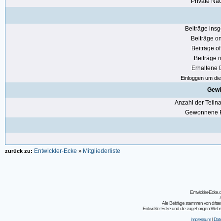
Private Nac
Beiträge ins
Beiträge on
Beiträge of
Beiträge n
Erhaltene
Einloggen um die 
Gewi
Anzahl der Teil
Gewonnene P
Entwickler-Ecke
Mitgliederliste
zurück zu:
»
Entwickler-Ecke
Alle Beiträge stammen von dritt
Entwickler-Ecke und die zugehörigen Webseit
Impressum
|
Dat