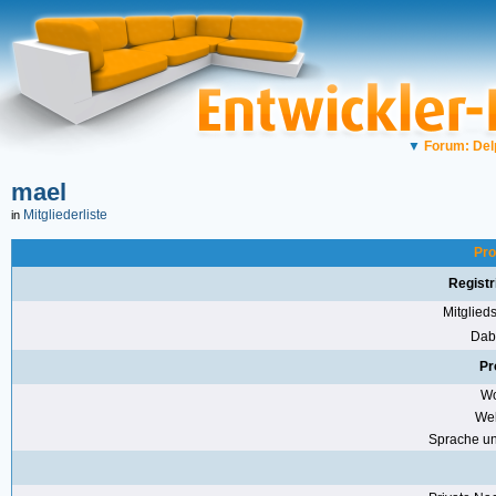
▼
Forum: Del
mael
Mitgliederliste
in
Pro
Registr
Mitglie
Dabe
Pr
Wo
Web
Sprache u