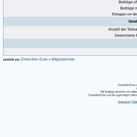
Beiträge of
Beiträge n
Einloggen um die 
Gewi
Anzahl der Teil
Gewonnene P
Entwickler-Ecke
Mitgliederliste
zurück zu:
»
Entwickler-Ecke
Alle Beiträge stammen von dritt
Entwickler-Ecke und die zugehörigen Webseit
Impressum
|
Dat