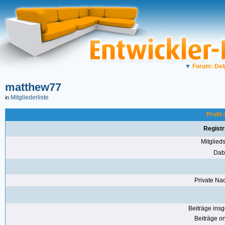
▼
Forum: Del
matthew77
Mitgliederliste
in
Profil
Registr
Mitglie
Dabe
Private Nac
Beiträge ins
Beiträge on