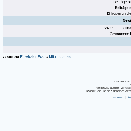
Beiträge of
Beiträge n
Einloggen um die 
Gewi
Anzahl der Teil
Gewonnene P
Entwickler-Ecke
Mitgliederliste
zurück zu:
»
Entwickler-Ecke
Alle Beiträge stammen von dritt
Entwickler-Ecke und die zugehörigen Webseit
Impressum
|
Dat