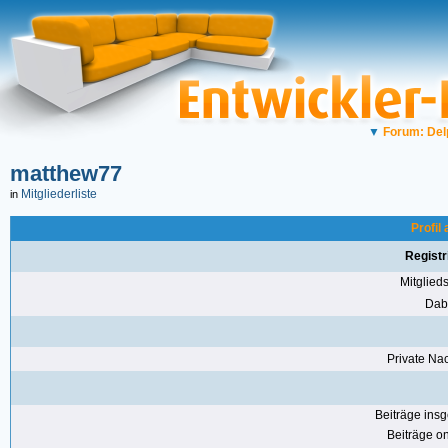
▼
Forum: Del
matthew77
Mitgliederliste
in
Profil
Registr
Mitglie
Dabe
Private Nac
Beiträge ins
Beiträge on